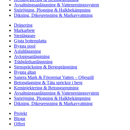
Avsaltningsanläggning & Vattenreningssystem
Snöröjning, Plogning & Halkbekämpning
Dikning, Dikesrensning & Markavvattning
Dränering
Markarbete
Stenläggare
Gjuta bottenplatta
Bygga pool
Asfaltläggning
Avloppsanläggning
Trädgårdsanläggning
Stenspräckning & Bergsprängning
Bygga altan
Sanera Mark & Förorenat Vatten – Oljespill
Betonglagning & Täta sprickor i berg
Keminjektering & Betongsprutning
Avsaltningsanläggning & Vattenreningssystem
Snöröjning, Plogning & Halkbekämpning
Dikning, Dikesrensning & Markavvattning
Projekt
Blogg
Offert