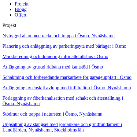
Projekt
Blogg
Offert
Projekt
Nybyggd altan med räcke och trappa i Ösmo, Nynäshamn
Planering och anläggning av parkeringsyta med bärlager i Ösmo
Markberedning och dränering inför attefallshus i Ösmo
Anläggning av grusad ridbana med kantstöd i Ösmo
Schaktning och förberedande markarbete för garageuppfart i Ösmo
Anläggning av enskilt avlopp med infiltration i Ösmo, Nynäshamn
Förläggning av fiberkanalisation med schakt och återställning i
Ösmo, Nynäshamn
Stödmur och trappa i natursten i Ösmo, Nynäshamn
Uppsättning av stängsel med jordankare och grindfundament i
Landfjärden, Nynäshamn, Stockholms län