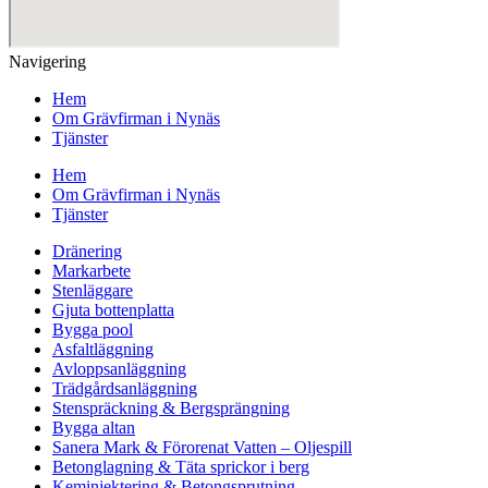
Navigering
Hem
Om Grävfirman i Nynäs
Tjänster
Hem
Om Grävfirman i Nynäs
Tjänster
Dränering
Markarbete
Stenläggare
Gjuta bottenplatta
Bygga pool
Asfaltläggning
Avloppsanläggning
Trädgårdsanläggning
Stenspräckning & Bergsprängning
Bygga altan
Sanera Mark & Förorenat Vatten – Oljespill
Betonglagning & Täta sprickor i berg
Keminjektering & Betongsprutning