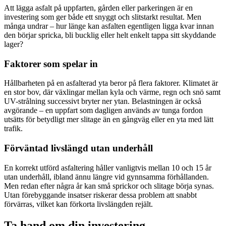
Att lägga asfalt på uppfarten, gården eller parkeringen är en
investering som ger både ett snyggt och slitstarkt resultat. Men
många undrar – hur länge kan asfalten egentligen ligga kvar innan
den börjar spricka, bli bucklig eller helt enkelt tappa sitt skyddande
lager?
Faktorer som spelar in
Hållbarheten på en asfalterad yta beror på flera faktorer. Klimatet är
en stor bov, där växlingar mellan kyla och värme, regn och snö samt
UV-strålning successivt bryter ner ytan. Belastningen är också
avgörande – en uppfart som dagligen används av tunga fordon
utsätts för betydligt mer slitage än en gångväg eller en yta med lätt
trafik.
Förväntad livslängd utan underhåll
En korrekt utförd asfaltering håller vanligtvis mellan 10 och 15 år
utan underhåll, ibland ännu längre vid gynnsamma förhållanden.
Men redan efter några år kan små sprickor och slitage börja synas.
Utan förebyggande insatser riskerar dessa problem att snabbt
förvärras, vilket kan förkorta livslängden rejält.
Ta hand om din investering