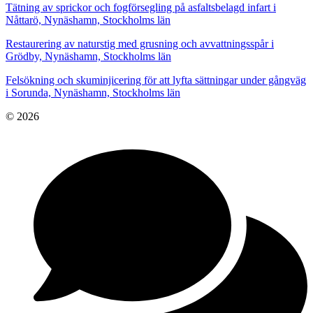
Tätning av sprickor och fogförsegling på asfaltsbelagd infart i
Nåttarö, Nynäshamn, Stockholms län
Restaurering av naturstig med grusning och avvattningsspår i
Grödby, Nynäshamn, Stockholms län
Felsökning och skuminjicering för att lyfta sättningar under gångväg
i Sorunda, Nynäshamn, Stockholms län
© 2026