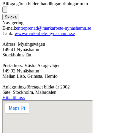
Bifoga gärna bilder, handlingar, ritningar m.m.
Skicka
Navigering
E-mail:
entreprenad@markarbete-nynashamn.se
Lank:
www.markarbete-nynashamn.se
Adress: Mysingsvägen
149 41 Nynäshamn
Stockholms län
Postadress: Västra Skogsvägen
149 92 Nynäshamn
Mellan Lisö, Grimsta, Hemfo
Anläggningsföretaget bildat år 2002
Säte: Stockholm, Mälardalen
Hitta till oss