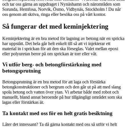
och tar oss gärna an uppdraget i Nynäshamn och närområden som
Sorunda, Hemfosa, Norvik, Ösmo, Vidbynäs, Stockholm ! Du når
oss genom att skriva, ringa eller besöka oss på vårt kontor.
Så fungerar det med keminjektering
Keminjektering är en bra metod för lagning av betong när en spricka
har uppstått. Det hela går helt enkelt till så att vi injekterar ett
material in i sprickan för att den ska förseglas. Valet mellan epoxi
eller polyuretan beror på om sprickan är torr eller våt.
Vi utför berg- och betongförstärkning med
betongsprutning
Betongsprutning är en bra metod för att laga och förstärka
betongkonstruktioner och bergrum och den går ut på att med slang
spola betong och vatten över ytan. Vi arbetar både med robot och
manuellt, bland annat beroende på hur tillgängligt området som ska
lagas eller förstärkas är.
Ta kontakt med oss för en helt gratis besiktning
Låter det intressant? Ta då gärna kontakt med oss så utför vi helt