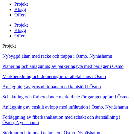
Projekt
Blogg
Offert
Projekt
Blogg
Offert
Projekt
Nybyggd altan med räcke och trappa i Ösmo, Nynäshamn
Planering och anläggning av parkeringsyta med bärlager i Ösmo
Markberedning och dränering inför attefallshus i Ösmo
Anläggning av grusad ridbana med kantstöd i Ösmo
Schaktning och förberedande markarbete för garageuppfart i Ösmo
Anläggning av enskilt avlopp med infiltration i Ösmo, Nynäshamn
Förläggning av fiberkanalisation med schakt och återställning i
Ösmo, Nynäshamn
Stödmur och trappa i natursten i Ösmo, Nynäshamn