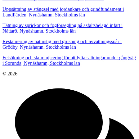
Uppsättning av stängsel med jordankare och grindfundament i
Landfjärden, Nynäshamn, Stockholms län
Tätning av sprickor och fogförsegling på asfaltsbelagd infart i
Nåttarö, Nynäshamn, Stockholms län
Restaurering av naturstig med grusning och avvattningsspår i
Grödby, Nynäshamn, Stockholms län
Felsökning och skuminjicering för att lyfta sättningar under gångväg
i Sorunda, Nynäshamn, Stockholms län
© 2026