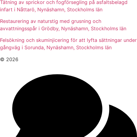
Tätning av sprickor och fogförsegling på asfaltsbelagd
infart i Nåttarö, Nynäshamn, Stockholms län
Restaurering av naturstig med grusning och
avvattningsspår i Grödby, Nynäshamn, Stockholms län
Felsökning och skuminjicering för att lyfta sättningar under
gångväg i Sorunda, Nynäshamn, Stockholms län
© 2026