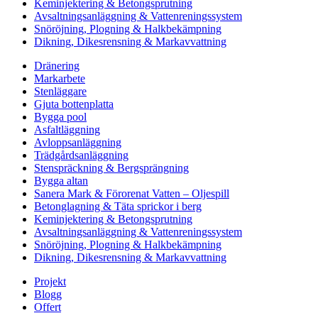
Keminjektering & Betongsprutning
Avsaltningsanläggning & Vattenreningssystem
Snöröjning, Plogning & Halkbekämpning
Dikning, Dikesrensning & Markavvattning
Dränering
Markarbete
Stenläggare
Gjuta bottenplatta
Bygga pool
Asfaltläggning
Avloppsanläggning
Trädgårdsanläggning
Stenspräckning & Bergsprängning
Bygga altan
Sanera Mark & Förorenat Vatten – Oljespill
Betonglagning & Täta sprickor i berg
Keminjektering & Betongsprutning
Avsaltningsanläggning & Vattenreningssystem
Snöröjning, Plogning & Halkbekämpning
Dikning, Dikesrensning & Markavvattning
Projekt
Blogg
Offert