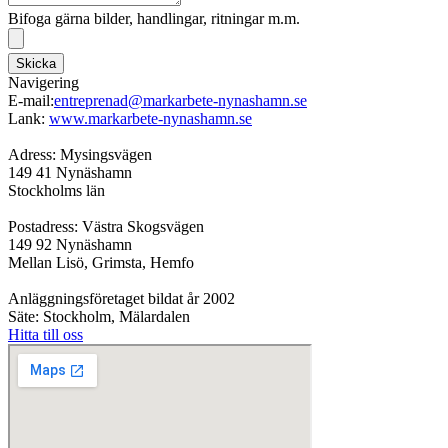
Bifoga gärna bilder, handlingar, ritningar m.m.
Skicka
Navigering
E-mail:
entreprenad@markarbete-nynashamn.se
Lank:
www.markarbete-nynashamn.se
Adress: Mysingsvägen
149 41 Nynäshamn
Stockholms län
Postadress: Västra Skogsvägen
149 92 Nynäshamn
Mellan Lisö, Grimsta, Hemfo
Anläggningsföretaget bildat år 2002
Säte: Stockholm, Mälardalen
Hitta till oss