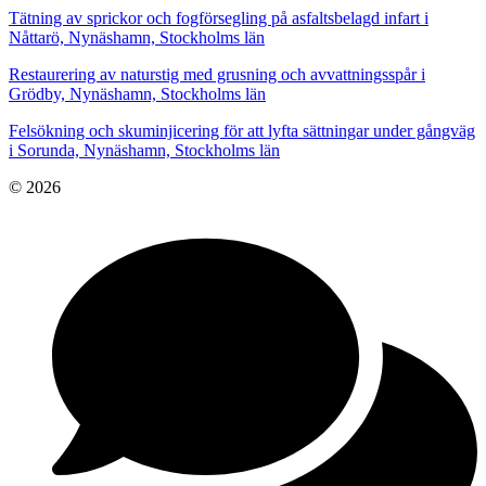
Tätning av sprickor och fogförsegling på asfaltsbelagd infart i
Nåttarö, Nynäshamn, Stockholms län
Restaurering av naturstig med grusning och avvattningsspår i
Grödby, Nynäshamn, Stockholms län
Felsökning och skuminjicering för att lyfta sättningar under gångväg
i Sorunda, Nynäshamn, Stockholms län
© 2026