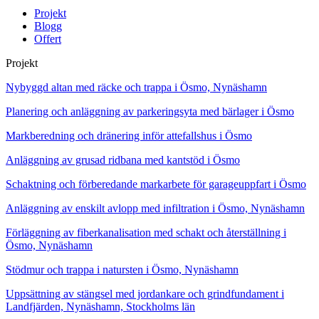
Projekt
Blogg
Offert
Projekt
Nybyggd altan med räcke och trappa i Ösmo, Nynäshamn
Planering och anläggning av parkeringsyta med bärlager i Ösmo
Markberedning och dränering inför attefallshus i Ösmo
Anläggning av grusad ridbana med kantstöd i Ösmo
Schaktning och förberedande markarbete för garageuppfart i Ösmo
Anläggning av enskilt avlopp med infiltration i Ösmo, Nynäshamn
Förläggning av fiberkanalisation med schakt och återställning i
Ösmo, Nynäshamn
Stödmur och trappa i natursten i Ösmo, Nynäshamn
Uppsättning av stängsel med jordankare och grindfundament i
Landfjärden, Nynäshamn, Stockholms län