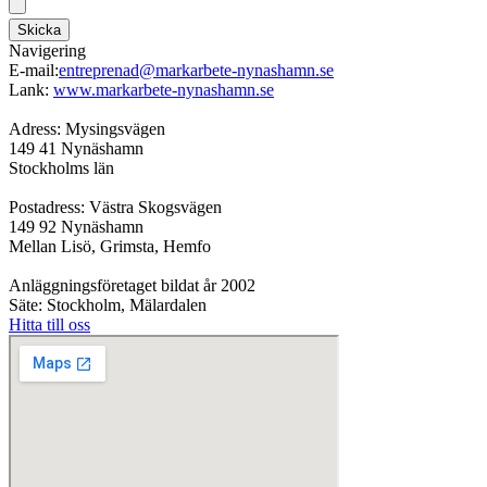
Skicka
Navigering
E-mail:
entreprenad@markarbete-nynashamn.se
Lank:
www.markarbete-nynashamn.se
Adress: Mysingsvägen
149 41 Nynäshamn
Stockholms län
Postadress: Västra Skogsvägen
149 92 Nynäshamn
Mellan Lisö, Grimsta, Hemfo
Anläggningsföretaget bildat år 2002
Säte: Stockholm, Mälardalen
Hitta till oss