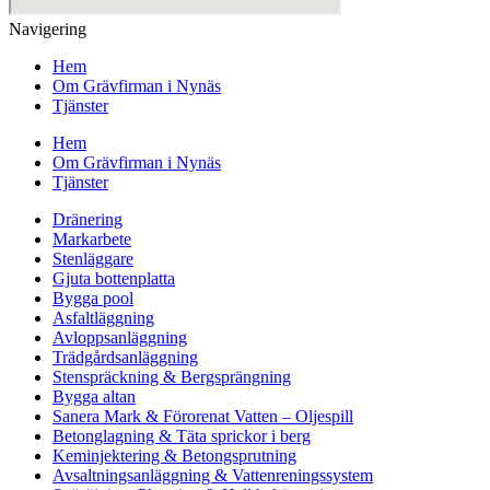
Navigering
Hem
Om Grävfirman i Nynäs
Tjänster
Hem
Om Grävfirman i Nynäs
Tjänster
Dränering
Markarbete
Stenläggare
Gjuta bottenplatta
Bygga pool
Asfaltläggning
Avloppsanläggning
Trädgårdsanläggning
Stenspräckning & Bergsprängning
Bygga altan
Sanera Mark & Förorenat Vatten – Oljespill
Betonglagning & Täta sprickor i berg
Keminjektering & Betongsprutning
Avsaltningsanläggning & Vattenreningssystem