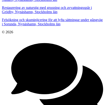
Restaurering av naturstig med grusning och avvattningsspår i
Grödby, Nynäshamn, Stockholms län
Felsökning och skuminjicering för att lyfta sättningar under gångväg
i Sorunda, Nynäshamn, Stockholms län
© 2026