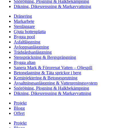
Snöröjning, Plogning & Halkbekämpning
Dikning, Dikesrensning & Markavvattning
Dränering
Markarbete
Stenläggare
Gjuta bottenplatta
Bygga pool
Asfaltläggning
Avloppsanläggning
Trädgårdsanläggning
Stenspräckning & Bergsprängning
Bygga altan
Sanera Mark & Förorenat Vatten – Oljespill
Betonglagning & Täta sprickor i berg
Keminjektering & Betongsprutning
Avsaltningsanläggning & Vattenreningssystem
Snöröjning, Plogning & Halkbekämpning
Dikning, Dikesrensning & Markavvattning
Projekt
Blogg
Offert
Projekt