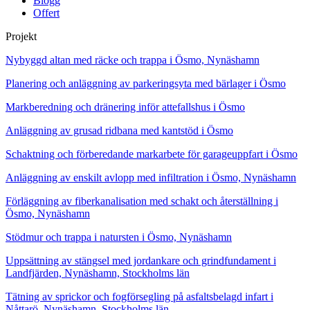
Blogg
Offert
Projekt
Nybyggd altan med räcke och trappa i Ösmo, Nynäshamn
Planering och anläggning av parkeringsyta med bärlager i Ösmo
Markberedning och dränering inför attefallshus i Ösmo
Anläggning av grusad ridbana med kantstöd i Ösmo
Schaktning och förberedande markarbete för garageuppfart i Ösmo
Anläggning av enskilt avlopp med infiltration i Ösmo, Nynäshamn
Förläggning av fiberkanalisation med schakt och återställning i
Ösmo, Nynäshamn
Stödmur och trappa i natursten i Ösmo, Nynäshamn
Uppsättning av stängsel med jordankare och grindfundament i
Landfjärden, Nynäshamn, Stockholms län
Tätning av sprickor och fogförsegling på asfaltsbelagd infart i
Nåttarö, Nynäshamn, Stockholms län