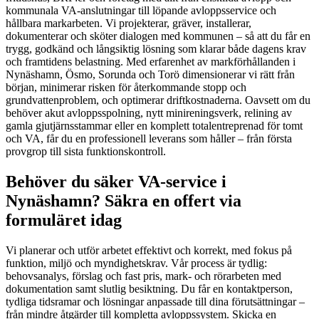
kommunala VA-anslutningar till löpande avloppsservice och
hållbara markarbeten. Vi projekterar, gräver, installerar,
dokumenterar och sköter dialogen med kommunen – så att du får en
trygg, godkänd och långsiktig lösning som klarar både dagens krav
och framtidens belastning. Med erfarenhet av markförhållanden i
Nynäshamn, Ösmo, Sorunda och Torö dimensionerar vi rätt från
början, minimerar risken för återkommande stopp och
grundvattenproblem, och optimerar driftkostnaderna. Oavsett om du
behöver akut avloppsspolning, nytt minireningsverk, relining av
gamla gjutjärnsstammar eller en komplett totalentreprenad för tomt
och VA, får du en professionell leverans som håller – från första
provgrop till sista funktionskontroll.
Behöver du säker VA-service i
Nynäshamn? Säkra en offert via
formuläret idag
Vi planerar och utför arbetet effektivt och korrekt, med fokus på
funktion, miljö och myndighetskrav. Vår process är tydlig:
behovsanalys, förslag och fast pris, mark- och rörarbeten med
dokumentation samt slutlig besiktning. Du får en kontaktperson,
tydliga tidsramar och lösningar anpassade till dina förutsättningar –
från mindre åtgärder till kompletta avloppssystem. Skicka en