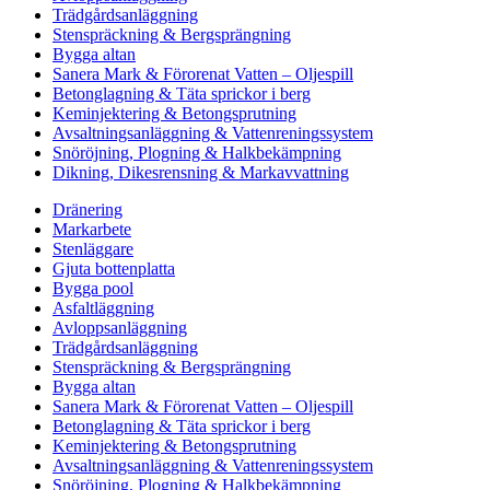
Trädgårdsanläggning
Stenspräckning & Bergsprängning
Bygga altan
Sanera Mark & Förorenat Vatten – Oljespill
Betonglagning & Täta sprickor i berg
Keminjektering & Betongsprutning
Avsaltningsanläggning & Vattenreningssystem
Snöröjning, Plogning & Halkbekämpning
Dikning, Dikesrensning & Markavvattning
Dränering
Markarbete
Stenläggare
Gjuta bottenplatta
Bygga pool
Asfaltläggning
Avloppsanläggning
Trädgårdsanläggning
Stenspräckning & Bergsprängning
Bygga altan
Sanera Mark & Förorenat Vatten – Oljespill
Betonglagning & Täta sprickor i berg
Keminjektering & Betongsprutning
Avsaltningsanläggning & Vattenreningssystem
Snöröjning, Plogning & Halkbekämpning