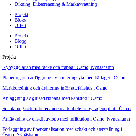
Dikning, Dikesrensning & Markavvattning
Projekt
Blogg
Offert
Projekt
Blogg
Offert
Projekt
Nybyggd altan med räcke och trappa i Ösmo, Nynäshamn
Planering och anläggning av parkeringsyta med bärlager i Ösmo
Markberedning och dränering inför attefallshus i Ösmo
Anläggning av grusad ridbana med kantstöd i Ösmo
Schaktning och förberedande markarbete för garageuppfart i Ösmo
Anläggning av enskilt avlopp med infiltration i Ösmo, Nynäshamn
Förläggning av fiberkanalisation med schakt och återställning i
Ösmo, Nynäshamn