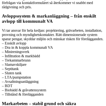
förfrågan via kontaktformuläret så återkommer vi snabbt med
rådgivning och pris.
Avloppssystem & markanläggning – från enskilt
avlopp till kommunalt VA
Vi tar ansvar för hela kedjan: projektering, grävarbeten, installation,
provning och myndighetskontakter. Rätt dimensionerade system
sparar pengar, skyddar miljön och minskar risken för förelägganden.
– Enskilt avlopp
– Dra in & koppla kommunalt VA
– Minireningsverk
– Infiltration & markbädd
– Trekammarbrunn
– Slamavskiljare
– Septitank
– Sluten tank
– LTA/pumpstation
– Avsaltningsanläggning
– BDT
– Biobädd & gråvattensystem
– Tillstånd & förelägganden
Markarbeten – stabil grund och säkra