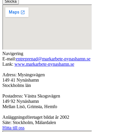
Skicka
Navigering
E-mail:
entreprenad@markarbete-nynashamn.se
Lank:
www.markarbete-nynashamn.se
Adress: Mysingsvägen
149 41 Nynäshamn
Stockholms län
Postadress: Västra Skogsvägen
149 92 Nynäshamn
Mellan Lisö, Grimsta, Hemfo
Anläggningsföretaget bildat år 2002
Säte: Stockholm, Mälardalen
Hitta till oss