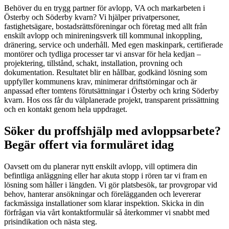
Behöver du en trygg partner för avlopp, VA och markarbeten i
Österby och Söderby kvarn? Vi hjälper privatpersoner,
fastighetsägare, bostadsrättsföreningar och företag med allt från
enskilt avlopp och minireningsverk till kommunal inkoppling,
dränering, service och underhåll. Med egen maskinpark, certifierade
montörer och tydliga processer tar vi ansvar för hela kedjan –
projektering, tillstånd, schakt, installation, provning och
dokumentation. Resultatet blir en hållbar, godkänd lösning som
uppfyller kommunens krav, minimerar driftstörningar och är
anpassad efter tomtens förutsättningar i Österby och kring Söderby
kvarn. Hos oss får du välplanerade projekt, transparent prissättning
och en kontakt genom hela uppdraget.
Söker du proffshjälp med avloppsarbete?
Begär offert via formuläret idag
Oavsett om du planerar nytt enskilt avlopp, vill optimera din
befintliga anläggning eller har akuta stopp i rören tar vi fram en
lösning som håller i längden. Vi gör platsbesök, tar provgropar vid
behov, hanterar ansökningar och förelägganden och levererar
fackmässiga installationer som klarar inspektion. Skicka in din
förfrågan via vårt kontaktformulär så återkommer vi snabbt med
prisindikation och nästa steg.