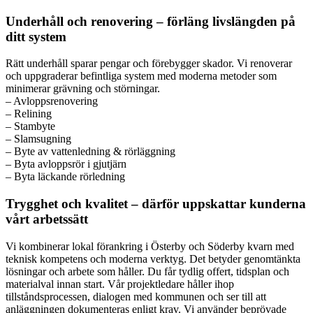
Underhåll och renovering – förläng livslängden på
ditt system
Rätt underhåll sparar pengar och förebygger skador. Vi renoverar
och uppgraderar befintliga system med moderna metoder som
minimerar grävning och störningar.
– Avloppsrenovering
– Relining
– Stambyte
– Slamsugning
– Byte av vattenledning & rörläggning
– Byta avloppsrör i gjutjärn
– Byta läckande rörledning
Trygghet och kvalitet – därför uppskattar kunderna
vårt arbetssätt
Vi kombinerar lokal förankring i Österby och Söderby kvarn med
teknisk kompetens och moderna verktyg. Det betyder genomtänkta
lösningar och arbete som håller. Du får tydlig offert, tidsplan och
materialval innan start. Vår projektledare håller ihop
tillståndsprocessen, dialogen med kommunen och ser till att
anläggningen dokumenteras enligt krav. Vi använder beprövade