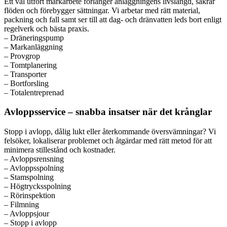
Ett väl utfört markarbete förlänger anläggningens livslängd, säkrar
flöden och förebygger sättningar. Vi arbetar med rätt material,
packning och fall samt ser till att dag- och dränvatten leds bort enligt
regelverk och bästa praxis.
– Dräneringspump
– Markanläggning
– Provgrop
– Tomtplanering
– Transporter
– Bortforsling
– Totalentreprenad
Avloppsservice – snabba insatser när det krånglar
Stopp i avlopp, dålig lukt eller återkommande översvämningar? Vi
felsöker, lokaliserar problemet och åtgärdar med rätt metod för att
minimera stillestånd och kostnader.
– Avloppsrensning
– Avloppsspolning
– Stamspolning
– Högtrycksspolning
– Rörinspektion
– Filmning
– Avloppsjour
– Stopp i avlopp