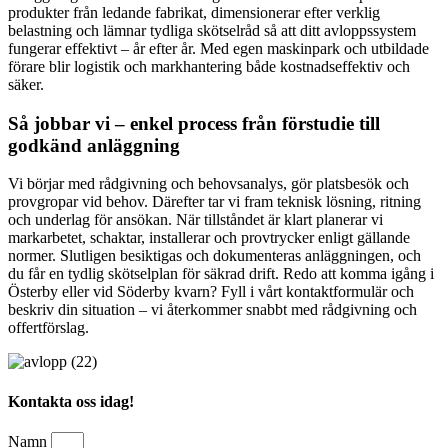
produkter från ledande fabrikat, dimensionerar efter verklig
belastning och lämnar tydliga skötselråd så att ditt avloppssystem
fungerar effektivt – år efter år. Med egen maskinpark och utbildade
förare blir logistik och markhantering både kostnadseffektiv och
säker.
Så jobbar vi – enkel process från förstudie till
godkänd anläggning
Vi börjar med rådgivning och behovsanalys, gör platsbesök och
provgropar vid behov. Därefter tar vi fram teknisk lösning, ritning
och underlag för ansökan. När tillståndet är klart planerar vi
markarbetet, schaktar, installerar och provtrycker enligt gällande
normer. Slutligen besiktigas och dokumenteras anläggningen, och
du får en tydlig skötselplan för säkrad drift. Redo att komma igång i
Österby eller vid Söderby kvarn? Fyll i vårt kontaktformulär och
beskriv din situation – vi återkommer snabbt med rådgivning och
offertförslag.
Kontakta oss idag!
Namn