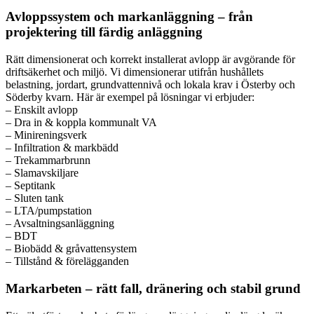
Avloppssystem och markanläggning – från
projektering till färdig anläggning
Rätt dimensionerat och korrekt installerat avlopp är avgörande för
driftsäkerhet och miljö. Vi dimensionerar utifrån hushållets
belastning, jordart, grundvattennivå och lokala krav i Österby och
Söderby kvarn. Här är exempel på lösningar vi erbjuder:
– Enskilt avlopp
– Dra in & koppla kommunalt VA
– Minireningsverk
– Infiltration & markbädd
– Trekammarbrunn
– Slamavskiljare
– Septitank
– Sluten tank
– LTA/pumpstation
– Avsaltningsanläggning
– BDT
– Biobädd & gråvattensystem
– Tillstånd & förelägganden
Markarbeten – rätt fall, dränering och stabil grund