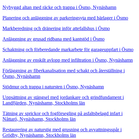
Nybyggd altan med räcke och trappa i Ösmo, Nynäshamn
Planering och anläggning av parkeringsyta med bärlager i Ösmo
Markberedning och dränering inför attefallshus i Ösmo
Anläggning av grusad ridbana med kantstöd i Ösmo
Schaktning och förberedande markarbete för garageuppfart i Ösmo
Anläggning av enskilt avlopp med infiltration i Ösmo, Nynäshamn
Förläggning av fiberkanalisation med schakt och återställning i
Ösmo, Nynäshamn
Stödmur och trappa i natursten i Ösmo, Nynäshamn
Uppsättning av stängsel med jordankare och grindfundament i
Landfjärden, Nynäshamn, Stockholms län
Tätning av sprickor och fogförsegling på asfaltsbelagd infart i
Nåttarö, Nynäshamn, Stockholms län
Restaurering av naturstig med grusning och avvattningsspår i
Grödby, Nynäshamn, Stockholms län