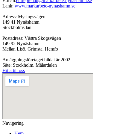
E-mail:
entreprenad@markarbete-nynashamn.se
Lank:
www.markarbete-nynashamn.se
Adress: Mysingsvägen
149 41 Nynäshamn
Stockholms län
Postadress: Västra Skogsvägen
149 92 Nynäshamn
Mellan Lisö, Grimsta, Hemfo
Anläggningsföretaget bildat år 2002
Säte: Stockholm, Mälardalen
Hitta till oss
Navigering
Hem