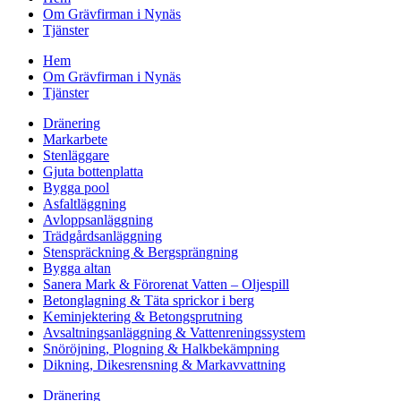
Om Grävfirman i Nynäs
Tjänster
Hem
Om Grävfirman i Nynäs
Tjänster
Dränering
Markarbete
Stenläggare
Gjuta bottenplatta
Bygga pool
Asfaltläggning
Avloppsanläggning
Trädgårdsanläggning
Stenspräckning & Bergsprängning
Bygga altan
Sanera Mark & Förorenat Vatten – Oljespill
Betonglagning & Täta sprickor i berg
Keminjektering & Betongsprutning
Avsaltningsanläggning & Vattenreningssystem
Snöröjning, Plogning & Halkbekämpning
Dikning, Dikesrensning & Markavvattning
Dränering