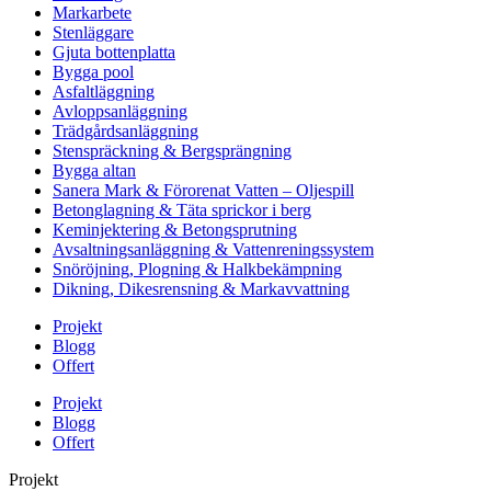
Markarbete
Stenläggare
Gjuta bottenplatta
Bygga pool
Asfaltläggning
Avloppsanläggning
Trädgårdsanläggning
Stenspräckning & Bergsprängning
Bygga altan
Sanera Mark & Förorenat Vatten – Oljespill
Betonglagning & Täta sprickor i berg
Keminjektering & Betongsprutning
Avsaltningsanläggning & Vattenreningssystem
Snöröjning, Plogning & Halkbekämpning
Dikning, Dikesrensning & Markavvattning
Projekt
Blogg
Offert
Projekt
Blogg
Offert
Projekt