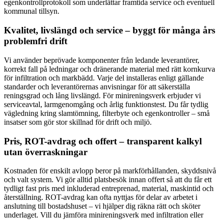
egenkontrollprotokoll som underlättar framtida service och eventuell
kommunal tillsyn.
Kvalitet, livslängd och service – byggt för många års
problemfri drift
Vi använder beprövade komponenter från ledande leverantörer,
korrekt fall på ledningar och dränerande material med rätt kornkurva
för infiltration och markbädd. Varje del installeras enligt gällande
standarder och leverantörernas anvisningar för att säkerställa
reningsgrad och lång livslängd. För minireningsverk erbjuder vi
serviceavtal, larmgenomgång och årlig funktionstest. Du får tydlig
vägledning kring slamtömning, filterbyte och egenkontroller – små
insatser som gör stor skillnad för drift och miljö.
Pris, ROT-avdrag och offert – transparent kalkyl
utan överraskningar
Kostnaden för enskilt avlopp beror på markförhållanden, skyddsnivå
och valt system. Vi gör alltid platsbesök innan offert så att du får ett
tydligt fast pris med inkluderad entreprenad, material, maskintid och
återställning. ROT-avdrag kan ofta nyttjas för delar av arbetet i
anslutning till bostadshuset – vi hjälper dig räkna rätt och sköter
underlaget. Vill du jämföra minireningsverk med infiltration eller