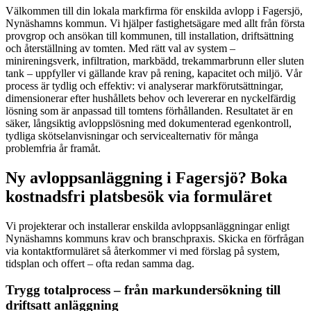
Välkommen till din lokala markfirma för enskilda avlopp i Fagersjö,
Nynäshamns kommun. Vi hjälper fastighetsägare med allt från första
provgrop och ansökan till kommunen, till installation, driftsättning
och återställning av tomten. Med rätt val av system –
minireningsverk, infiltration, markbädd, trekammarbrunn eller sluten
tank – uppfyller vi gällande krav på rening, kapacitet och miljö. Vår
process är tydlig och effektiv: vi analyserar markförutsättningar,
dimensionerar efter hushållets behov och levererar en nyckelfärdig
lösning som är anpassad till tomtens förhållanden. Resultatet är en
säker, långsiktig avloppslösning med dokumenterad egenkontroll,
tydliga skötselanvisningar och servicealternativ för många
problemfria år framåt.
Ny avloppsanläggning i Fagersjö? Boka
kostnadsfri platsbesök via formuläret
Vi projekterar och installerar enskilda avloppsanläggningar enligt
Nynäshamns kommuns krav och branschpraxis. Skicka en förfrågan
via kontaktformuläret så återkommer vi med förslag på system,
tidsplan och offert – ofta redan samma dag.
Trygg totalprocess – från markundersökning till
driftsatt anläggning