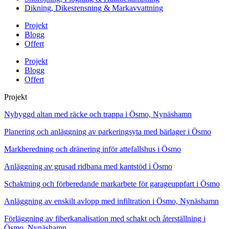
Dikning, Dikesrensning & Markavvattning
Projekt
Blogg
Offert
Projekt
Blogg
Offert
Projekt
Nybyggd altan med räcke och trappa i Ösmo, Nynäshamn
Planering och anläggning av parkeringsyta med bärlager i Ösmo
Markberedning och dränering inför attefallshus i Ösmo
Anläggning av grusad ridbana med kantstöd i Ösmo
Schaktning och förberedande markarbete för garageuppfart i Ösmo
Anläggning av enskilt avlopp med infiltration i Ösmo, Nynäshamn
Förläggning av fiberkanalisation med schakt och återställning i
Ösmo, Nynäshamn