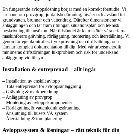
En fungerande avloppslösning börjar med en korrekt förstudie. Vi
tar hand om provgrop, jordartsbedömning, nivåer och avstånd till
grundvatten, brunnar och vattendrag. Därefter dimensionerar vi
anläggningen och tar fram ritningar, situationsplan och teknisk
beskrivning till ansökan. När tillståndet är klart sköter våra erfarna
maskinförare grävning, rörläggning, montering och återställning. Vi
genomför egenkontroller, tryckprovning och driftsättning, och
lämnar komplett dokumentation till dig. Med vår arbetsmetodik
minimeras driftstörningar, luktproblem och risk för underkänd
anläggning vid tillsyn.
Installation & entreprenad – allt ingår
– Installation av enskilt avlopp
– Totalentreprenad för avloppsanläggning
– Grävning & markberedning
– Anläggning av provgrop
– Montering av avloppskomponenter
– Rörläggning & vattenledningsdragning
– Anslutning till husets VA-system
– Återställning & tomtplanering
Avloppssystem & lösningar – rätt teknik för din