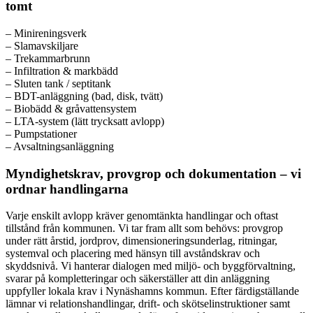
tomt
– Minireningsverk
– Slamavskiljare
– Trekammarbrunn
– Infiltration & markbädd
– Sluten tank / septitank
– BDT-anläggning (bad, disk, tvätt)
– Biobädd & gråvattensystem
– LTA-system (lätt trycksatt avlopp)
– Pumpstationer
– Avsaltningsanläggning
Myndighetskrav, provgrop och dokumentation – vi
ordnar handlingarna
Varje enskilt avlopp kräver genomtänkta handlingar och oftast
tillstånd från kommunen. Vi tar fram allt som behövs: provgrop
under rätt årstid, jordprov, dimensioneringsunderlag, ritningar,
systemval och placering med hänsyn till avståndskrav och
skyddsnivå. Vi hanterar dialogen med miljö- och byggförvaltning,
svarar på kompletteringar och säkerställer att din anläggning
uppfyller lokala krav i Nynäshamns kommun. Efter färdigställande
lämnar vi relationshandlingar, drift- och skötselinstruktioner samt