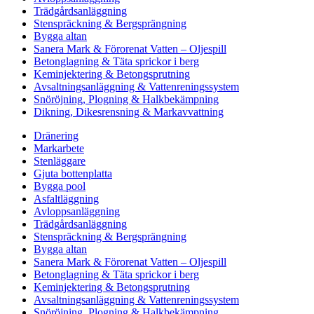
Trädgårdsanläggning
Stenspräckning & Bergsprängning
Bygga altan
Sanera Mark & Förorenat Vatten – Oljespill
Betonglagning & Täta sprickor i berg
Keminjektering & Betongsprutning
Avsaltningsanläggning & Vattenreningssystem
Snöröjning, Plogning & Halkbekämpning
Dikning, Dikesrensning & Markavvattning
Dränering
Markarbete
Stenläggare
Gjuta bottenplatta
Bygga pool
Asfaltläggning
Avloppsanläggning
Trädgårdsanläggning
Stenspräckning & Bergsprängning
Bygga altan
Sanera Mark & Förorenat Vatten – Oljespill
Betonglagning & Täta sprickor i berg
Keminjektering & Betongsprutning
Avsaltningsanläggning & Vattenreningssystem
Snöröjning, Plogning & Halkbekämpning