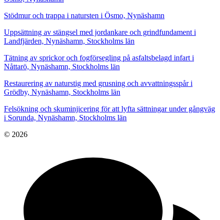
Stödmur och trappa i natursten i Ösmo, Nynäshamn
Uppsättning av stängsel med jordankare och grindfundament i
Landfjärden, Nynäshamn, Stockholms län
Tätning av sprickor och fogförsegling på asfaltsbelagd infart i
Nåttarö, Nynäshamn, Stockholms län
Restaurering av naturstig med grusning och avvattningsspår i
Grödby, Nynäshamn, Stockholms län
Felsökning och skuminjicering för att lyfta sättningar under gångväg
i Sorunda, Nynäshamn, Stockholms län
© 2026