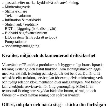
anpassade efter mark, skyddsnivå och användning.
– Minireningsverk
– Slamavskiljare
– Trekammarbrunn
– Infiltration & markbädd
– Sluten tank / septitank
– BDT-anläggning (bad, disk, tvätt)
– Biobädd & gråvattensystem
– LTA-system (lätt trycksatt avlopp)
– Pumpstationer
– Avsaltningsanläggning
Kvalitet, miljö och dokumenterad driftsäkerhet
Vi använder CE-märkta produkter och bygger enligt branschpraxis
för lång livslängd och stabil funktion. Alla ledningssträckor läggs
med korrekt fall, isolering och skydd där det behövs. Du får drift-
och skötselinstruktion, serviceplan för exempelvis minireningsverk
och tydlig relationsdokumentation över anläggningen. Vid behov
kan vi erbjuda serviceavtal för årlig genomgång. Målet är en
resurssnål lösning som skyddar både din brunn, närmiljön och
Östersjön – med mätbar rening och spårbar kvalitet.
Offert, tidsplan och nästa steg – skicka din förfrågan