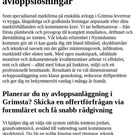
avloppslösningar
Som specialiserad markfirma på enskilda avlopp i Grimsta levererar
vi trygga, långsiktiga och godkända lösningar anpassade efter dina
markförhållanden och kommunens krav. Vi tar helhetsansvar – från
första platsbesök och provgrop till komplett installation, driftstart och
återställning av tomten. Vår lokala erfarenhet i Nynäshamns
kommun gör att vi kan guida dig rätt bland tillstånd, skyddsnivåer
och teknikval oavsett om det gäller minireningsverk, infiltration,
markbädd eller sluten tank. Med egen maskinpark, utbildade
montörer och dokumenterade kvalitetsrutiner arbetar vi effektivt,
rent och säkert – alltid med fokus på funktion, miljö och ett
professionellt bemötande. Resultatet är en väl dimensionerad
avloppsanläggning som klarar granskning, reducerar driftproblem
och ger dig en bekymmersfri vardag i många år framåt.
Planerar du ny avloppsanläggning i
Grimsta? Skicka en offertförfrågan via
formuläret och få snabb rådgivning
Vi hjälper dig att välja rätt system utifrån tomtens jordart,
grundvattennivå, avstånd till vattendrag samt kommunens
skyddsnivå. Du får en tydlig lösning med ritningar, teknisk