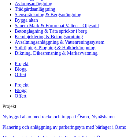
Avloppsanläggning
Trädgårdsanläggning
Stenspräckning & Bergsprängning
Bygga altan
Sanera Mark & Förorenat Vatten – Oljespill
Betonglagning & Täta sprickor i berg
Keminjektering & Betongsprutning
Avsaltningsanläggning & Vattenreningssystem
Snöröjning, Plogning & Halkbekämpning
Dikning, Dikesrensning & Markavvattning
Projekt
Blogg
Offert
Projekt
Blogg
Offert
Projekt
Nybyggd altan med räcke och trappa i Ösmo, Nynäshamn
Planering och anläggning av parkeringsyta med bärlager i Ösmo