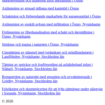
Markberedning och dränering inför attefallshus i Ösmo
Anläggning av grusad ridbana med kantstöd i Ösmo
Schaktning och förberedande markarbete för garageuppfart i Ösmo
Anläggning av enskilt avlopp med infiltration i Ösmo, Nynäshamn
Förläggning av fiberkanalisation med schakt och återställning i
Ösmo, Nynäshamn
Stödmur och trappa i natursten i Ösmo, Nynäshamn
Uppsättning av stängsel med jordankare och grindfundament i
Landfjärden, Nynäshamn, Stockholms län
Tätning av sprickor och fogförsegling på asfaltsbelagd infart i
Nåttarö, Nynäshamn, Stockholms län
Restaurering av naturstig med grusning och avvattningsspår i
Grödby, Nynäshamn, Stockholms län
Felsökning och skuminjicering för att lyfta sättningar under gångväg
i Sorunda, Nynäshamn, Stockholms län
© 2026