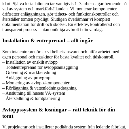
klart. Själva installationen tar vanligtvis 1–3 arbetsdagar beroende på
val av system och markförhållanden. Vi monterar komponenter,
driftsätter anläggningen, gör täthets- och funktionskontroller och
återställer tomten prydligt. Slutligen överlämnar vi komplett
dokumentation för drift och skötsel. En effektiv, kontrollerad och
transparent process – utan onödiga avbrott i din vardag.
Installation & entreprenad – allt ingår
Som totalentreprenör tar vi helhetsansvaret och utför arbetet med
egen personal och maskiner för bästa kvalitet och tidskontroll.
– Installation av enskilt avlopp
– Totalentreprenad för avloppsanläggning
– Grävning & markberedning
– Anläggning av provgrop
– Montering av avloppskomponenter
– Rörläggning & vattenledningsdragning
– Anslutning till husets VA-system
– Återställning & tomtplanering
Avloppssystem & lösningar – rätt teknik för din
tomt
Vi projekterar och installerar godkända system från ledande fabrikat,