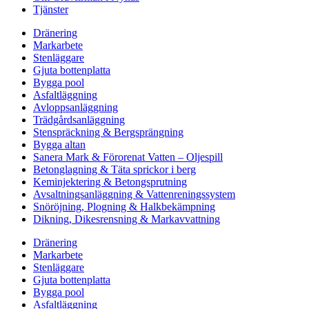
Tjänster
Dränering
Markarbete
Stenläggare
Gjuta bottenplatta
Bygga pool
Asfaltläggning
Avloppsanläggning
Trädgårdsanläggning
Stenspräckning & Bergsprängning
Bygga altan
Sanera Mark & Förorenat Vatten – Oljespill
Betonglagning & Täta sprickor i berg
Keminjektering & Betongsprutning
Avsaltningsanläggning & Vattenreningssystem
Snöröjning, Plogning & Halkbekämpning
Dikning, Dikesrensning & Markavvattning
Dränering
Markarbete
Stenläggare
Gjuta bottenplatta
Bygga pool
Asfaltläggning