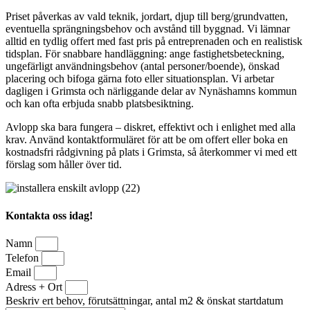
Priset påverkas av vald teknik, jordart, djup till berg/grundvatten,
eventuella sprängningsbehov och avstånd till byggnad. Vi lämnar
alltid en tydlig offert med fast pris på entreprenaden och en realistisk
tidsplan. För snabbare handläggning: ange fastighetsbeteckning,
ungefärligt användningsbehov (antal personer/boende), önskad
placering och bifoga gärna foto eller situationsplan. Vi arbetar
dagligen i Grimsta och närliggande delar av Nynäshamns kommun
och kan ofta erbjuda snabb platsbesiktning.
Avlopp ska bara fungera – diskret, effektivt och i enlighet med alla
krav. Använd kontaktformuläret för att be om offert eller boka en
kostnadsfri rådgivning på plats i Grimsta, så återkommer vi med ett
förslag som håller över tid.
Kontakta oss idag!
Namn
Telefon
Email
Adress + Ort
Beskriv ert behov, förutsättningar, antal m2 & önskat startdatum