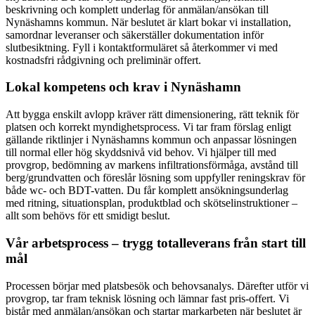
beskrivning och komplett underlag för anmälan/ansökan till
Nynäshamns kommun. När beslutet är klart bokar vi installation,
samordnar leveranser och säkerställer dokumentation inför
slutbesiktning. Fyll i kontaktformuläret så återkommer vi med
kostnadsfri rådgivning och preliminär offert.
Lokal kompetens och krav i Nynäshamn
Att bygga enskilt avlopp kräver rätt dimensionering, rätt teknik för
platsen och korrekt myndighetsprocess. Vi tar fram förslag enligt
gällande riktlinjer i Nynäshamns kommun och anpassar lösningen
till normal eller hög skyddsnivå vid behov. Vi hjälper till med
provgrop, bedömning av markens infiltrationsförmåga, avstånd till
berg/grundvatten och föreslår lösning som uppfyller reningskrav för
både wc- och BDT-vatten. Du får komplett ansökningsunderlag
med ritning, situationsplan, produktblad och skötselinstruktioner –
allt som behövs för ett smidigt beslut.
Vår arbetsprocess – trygg totalleverans från start till
mål
Processen börjar med platsbesök och behovsanalys. Därefter utför vi
provgrop, tar fram teknisk lösning och lämnar fast pris-offert. Vi
bistår med anmälan/ansökan och startar markarbeten när beslutet är