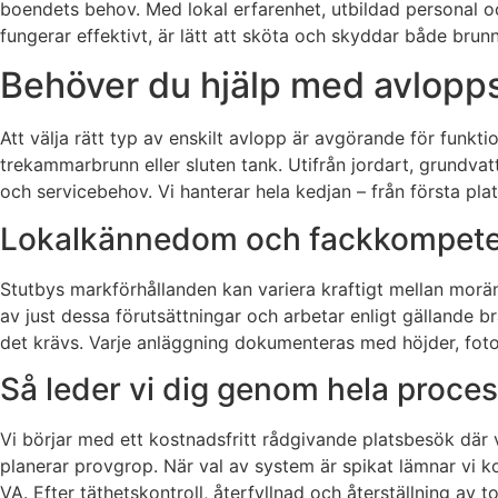
boendets behov. Med lokal erfarenhet, utbildad personal o
fungerar effektivt, är lätt att sköta och skyddar både brunn
Behöver du hjälp med avlopps
Att välja rätt typ av enskilt avlopp är avgörande för funkti
trekammarbrunn eller sluten tank. Utifrån jordart, grundvatt
och servicebehov. Vi hanterar hela kedjan – från första plat
Lokalkännedom och fackkompeten
Stutbys markförhållanden kan variera kraftigt mellan morän,
av just dessa förutsättningar och arbetar enligt gällande 
det krävs. Varje anläggning dokumenteras med höjder, foto
Så leder vi dig genom hela proce
Vi börjar med ett kostnadsfritt rådgivande platsbesök där v
planerar provgrop. När val av system är spikat lämnar vi ko
VA. Efter täthetskontroll, återfyllnad och återställning av 