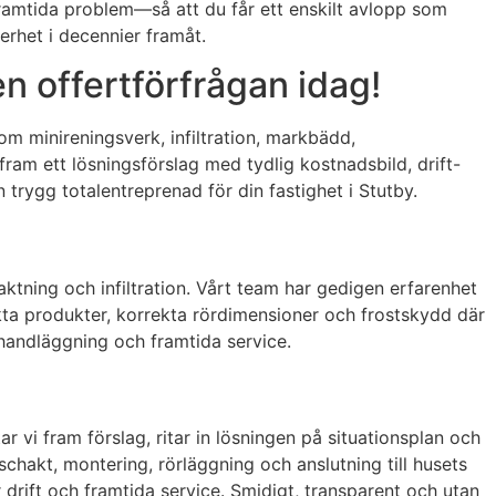
ramtida problem—så att du får ett enskilt avlopp som
erhet i decennier framåt.
n offertförfrågan idag!
som minireningsverk, infiltration, markbädd,
 fram ett lösningsförslag med tydlig kostnadsbild, drift-
 trygg totalentreprenad för din fastighet i Stutby.
ktning och infiltration. Vårt team har gedigen erfarenhet
kta produkter, korrekta rördimensioner och frostskydd där
handläggning och framtida service.
r vi fram förslag, ritar in lösningen på situationsplan och
chakt, montering, rörläggning och anslutning till husets
r drift och framtida service. Smidigt, transparent och utan