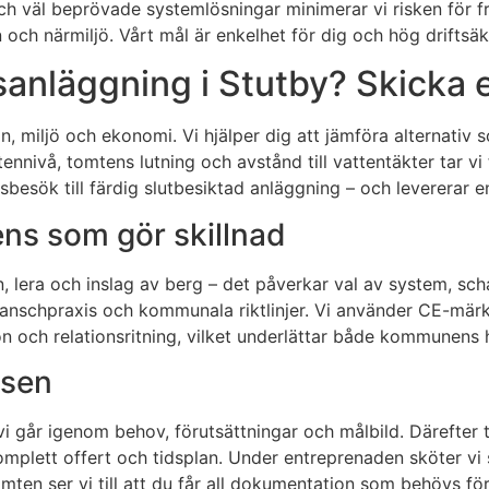
ch väl beprövade systemlösningar minimerar vi risken för f
 och närmiljö. Vårt mål är enkelhet för dig och hög driftsäk
anläggning i Stutby? Skicka e
on, miljö och ekonomi. Vi hjälper dig att jämföra alternativ 
ennivå, tomtens lutning och avstånd till vattentäkter tar vi
sbesök till färdig slutbesiktad anläggning – och levererar en
s som gör skillnad
 lera och inslag av berg – det påverkar val av system, scha
branschpraxis och kommunala riktlinjer. Vi använder CE-mär
n och relationsritning, vilket underlättar både kommunens 
ssen
i går igenom behov, förutsättningar och målbild. Därefter ta
mplett offert och tidsplan. Under entreprenaden sköter vi s
tomten ser vi till att du får all dokumentation som behövs fö