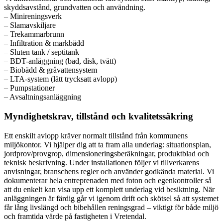
skyddsavstånd, grundvatten och användning.
– Minireningsverk
– Slamavskiljare
– Trekammarbrunn
– Infiltration & markbädd
– Sluten tank / septitank
– BDT-anläggning (bad, disk, tvätt)
– Biobädd & gråvattensystem
– LTA-system (lätt trycksatt avlopp)
– Pumpstationer
– Avsaltningsanläggning
Myndighetskrav, tillstånd och kvalitetssäkring
Ett enskilt avlopp kräver normalt tillstånd från kommunens
miljökontor. Vi hjälper dig att ta fram alla underlag: situationsplan,
jordprov/provgrop, dimensioneringsberäkningar, produktblad och
teknisk beskrivning. Under installationen följer vi tillverkarens
anvisningar, branschens regler och använder godkända material. Vi
dokumenterar hela entreprenaden med foton och egenkontroller så
att du enkelt kan visa upp ett komplett underlag vid besiktning. När
anläggningen är färdig går vi igenom drift och skötsel så att systemet
får lång livslängd och bibehållen reningsgrad – viktigt för både miljö
och framtida värde på fastigheten i Vretendal.