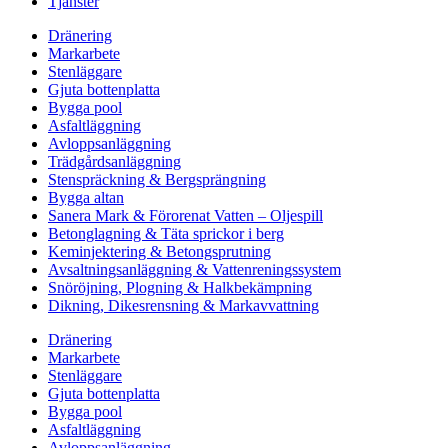
Tjänster
Dränering
Markarbete
Stenläggare
Gjuta bottenplatta
Bygga pool
Asfaltläggning
Avloppsanläggning
Trädgårdsanläggning
Stenspräckning & Bergsprängning
Bygga altan
Sanera Mark & Förorenat Vatten – Oljespill
Betonglagning & Täta sprickor i berg
Keminjektering & Betongsprutning
Avsaltningsanläggning & Vattenreningssystem
Snöröjning, Plogning & Halkbekämpning
Dikning, Dikesrensning & Markavvattning
Dränering
Markarbete
Stenläggare
Gjuta bottenplatta
Bygga pool
Asfaltläggning
Avloppsanläggning