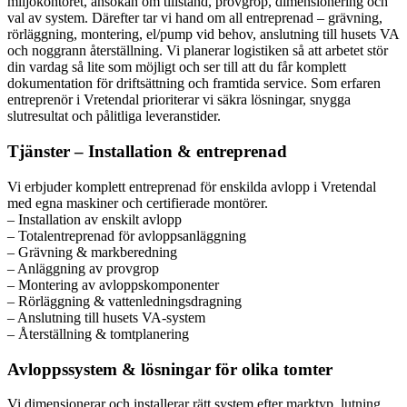
miljökontoret, ansökan om tillstånd, provgrop, dimensionering och
val av system. Därefter tar vi hand om all entreprenad – grävning,
rörläggning, montering, el/pump vid behov, anslutning till husets VA
och noggrann återställning. Vi planerar logistiken så att arbetet stör
din vardag så lite som möjligt och ser till att du får komplett
dokumentation för driftsättning och framtida service. Som erfaren
entreprenör i Vretendal prioriterar vi säkra lösningar, snygga
slutresultat och pålitliga leveranstider.
Tjänster – Installation & entreprenad
Vi erbjuder komplett entreprenad för enskilda avlopp i Vretendal
med egna maskiner och certifierade montörer.
– Installation av enskilt avlopp
– Totalentreprenad för avloppsanläggning
– Grävning & markberedning
– Anläggning av provgrop
– Montering av avloppskomponenter
– Rörläggning & vattenledningsdragning
– Anslutning till husets VA-system
– Återställning & tomtplanering
Avloppssystem & lösningar för olika tomter
Vi dimensionerar och installerar rätt system efter marktyp, lutning,