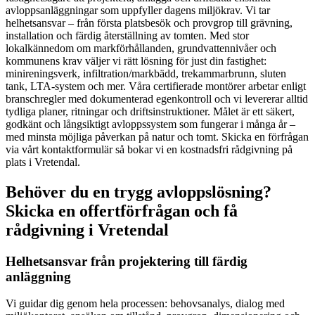
avloppsanläggningar som uppfyller dagens miljökrav. Vi tar
helhetsansvar – från första platsbesök och provgrop till grävning,
installation och färdig återställning av tomten. Med stor
lokalkännedom om markförhållanden, grundvattennivåer och
kommunens krav väljer vi rätt lösning för just din fastighet:
minireningsverk, infiltration/markbädd, trekammarbrunn, sluten
tank, LTA-system och mer. Våra certifierade montörer arbetar enligt
branschregler med dokumenterad egenkontroll och vi levererar alltid
tydliga planer, ritningar och driftsinstruktioner. Målet är ett säkert,
godkänt och långsiktigt avloppssystem som fungerar i många år –
med minsta möjliga påverkan på natur och tomt. Skicka en förfrågan
via vårt kontaktformulär så bokar vi en kostnadsfri rådgivning på
plats i Vretendal.
Behöver du en trygg avloppslösning?
Skicka en offertförfrågan och få
rådgivning i Vretendal
Helhetsansvar från projektering till färdig
anläggning
Vi guidar dig genom hela processen: behovsanalys, dialog med