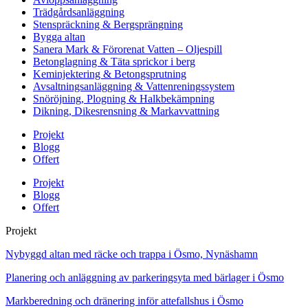
Trädgårdsanläggning
Stenspräckning & Bergsprängning
Bygga altan
Sanera Mark & Förorenat Vatten – Oljespill
Betonglagning & Täta sprickor i berg
Keminjektering & Betongsprutning
Avsaltningsanläggning & Vattenreningssystem
Snöröjning, Plogning & Halkbekämpning
Dikning, Dikesrensning & Markavvattning
Projekt
Blogg
Offert
Projekt
Blogg
Offert
Projekt
Nybyggd altan med räcke och trappa i Ösmo, Nynäshamn
Planering och anläggning av parkeringsyta med bärlager i Ösmo
Markberedning och dränering inför attefallshus i Ösmo