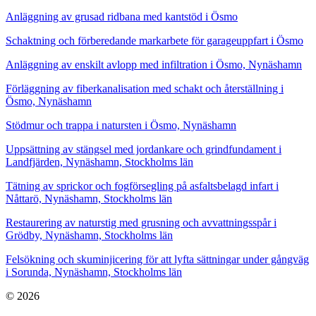
Anläggning av grusad ridbana med kantstöd i Ösmo
Schaktning och förberedande markarbete för garageuppfart i Ösmo
Anläggning av enskilt avlopp med infiltration i Ösmo, Nynäshamn
Förläggning av fiberkanalisation med schakt och återställning i
Ösmo, Nynäshamn
Stödmur och trappa i natursten i Ösmo, Nynäshamn
Uppsättning av stängsel med jordankare och grindfundament i
Landfjärden, Nynäshamn, Stockholms län
Tätning av sprickor och fogförsegling på asfaltsbelagd infart i
Nåttarö, Nynäshamn, Stockholms län
Restaurering av naturstig med grusning och avvattningsspår i
Grödby, Nynäshamn, Stockholms län
Felsökning och skuminjicering för att lyfta sättningar under gångväg
i Sorunda, Nynäshamn, Stockholms län
© 2026