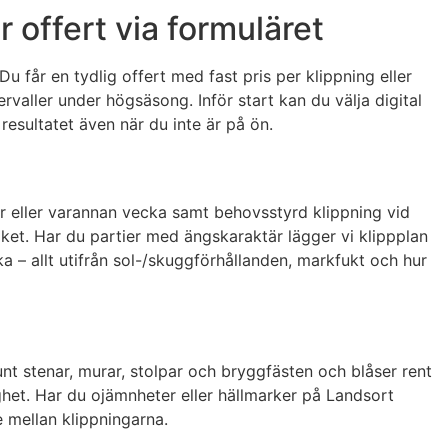
offert via formuläret
u får en tydlig offert med fast pris per klippning eller
rvaller under högsäsong. Inför start kan du välja digital
resultatet även när du inte är på ön.
r eller varannan vecka samt behovsstyrd klippning vid
ket. Har du partier med ängskaraktär lägger vi klippplan
ka – allt utifrån sol-/skuggförhållanden, markfukt och hur
unt stenar, murar, stolpar och bryggfästen och blåser rent
ighet. Har du ojämnheter eller hällmarker på Landsort
e mellan klippningarna.