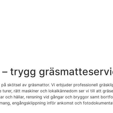
 – trygg gräsmatteservi
av på skötsel av gräsmattor. Vi erbjuder professionell gräsk
rer, rätt maskiner och lokalkännedom ser vi till att gräset
nar och hällar, rensning vid gångar och bryggor samt bortfo
emang, engångsklippning inför ankomst och fotodokumentatio