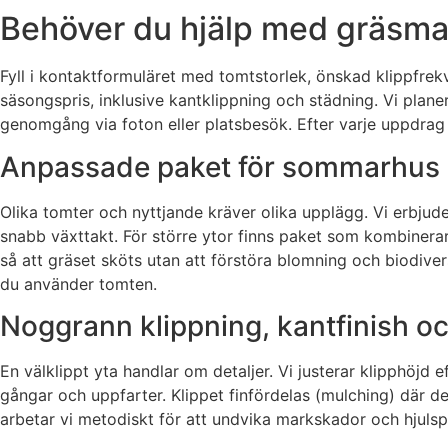
Behöver du hjälp med gräsmat
Fyll i kontaktformuläret med tomtstorlek, önskad klippfrekve
säsongspris, inklusive kantklippning och städning. Vi planer
genomgång via foton eller platsbesök. Efter varje uppdrag s
Anpassade paket för sommarhus
Olika tomter och nyttjande kräver olika upplägg. Vi erbj
snabb växttakt. För större ytor finns paket som kombinerar
så att gräset sköts utan att förstöra blomning och biodivers
du använder tomten.
Noggrann klippning, kantfinish oc
En välklippt yta handlar om detaljer. Vi justerar klipphöjd
gångar och uppfarter. Klippet finfördelas (mulching) där de
arbetar vi metodiskt för att undvika markskador och hjulspår