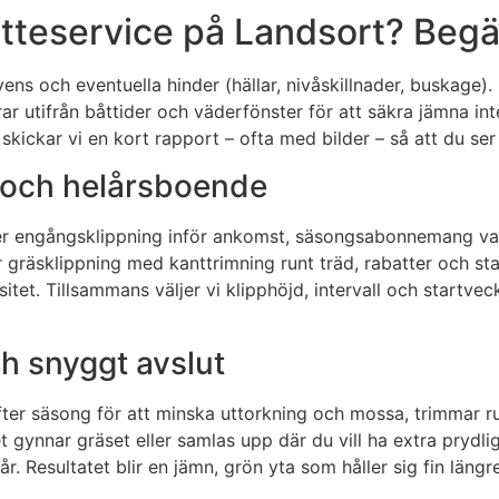
teservice på Landsort? Begär 
ns och eventuella hinder (hällar, nivåskillnader, buskage). D
ar utifrån båttider och väderfönster för att säkra jämna inte
kickar vi en kort rapport – ofta med bilder – så att du ser 
 och helårsboende
uder engångsklippning inför ankomst, säsongsabonnemang va
 gräsklippning med kanttrimning runt träd, rabatter och sta
itet. Tillsammans väljer vi klipphöjd, intervall och startvec
h snyggt avslut
 efter säsong för att minska uttorkning och mossa, trimmar r
t gynnar gräset eller samlas upp där du vill ha extra prydl
. Resultatet blir en jämn, grön yta som håller sig fin längr