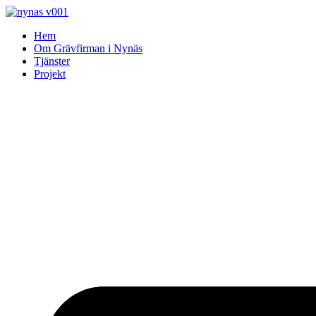
Skip
to
Hem
content
Om Grävfirman i Nynäs
Tjänster
Projekt