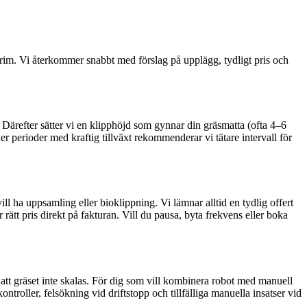
trim. Vi återkommer snabbt med förslag på upplägg, tydligt pris och
. Därefter sätter vi en klipphöjd som gynnar din gräsmatta (ofta 4–6
r perioder med kraftig tillväxt rekommenderar vi tätare intervall för
l ha uppsamling eller bioklippning. Vi lämnar alltid en tydlig offert
rätt pris direkt på fakturan. Vill du pausa, byta frekvens eller boka
 att gräset inte skalas. För dig som vill kombinera robot med manuell
roller, felsökning vid driftstopp och tillfälliga manuella insatser vid