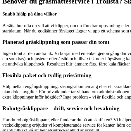
Behöver du gräsmatteservice i Trollsta? Sk
Snabb hjälp på dina villkor
Berätta hur ofta du vill att vi klipper, om du föredrar uppsamling el
startdatum. När du godkänner förslaget lägger vi upp ett schema som ta
Planerad gräsklippning som passar din tomt
Ingen tomt är den andra lik. Vi börjar med en enkel genomgång där vi s
cm som bas) och justerar efter årstid och tillväxt. Under högsäsong ka
att undvika klippchock. Resultatet blir jämnare färg, färre kala fläcka
Flexibla paket och tydlig prissättning
Välj mellan engångsklippning, säsongsabonnemang eller ett skräddarsytt
utan dolda avgifter. För privatkunder tar vi hand om administrationen f
extra klippningar inför högtider? Inga problem – vi är flexibla och anp
Robotgräsklippare – drift, service och bevakning
Har du robotgräsklippare, eller funderar du på att skaffa en? Vi hjälp
veckoklippning erbjuder vi kompletterande service för kanter, hörn och
snabb tillväxt, så att helhetsintrycket alltid är prydligt.