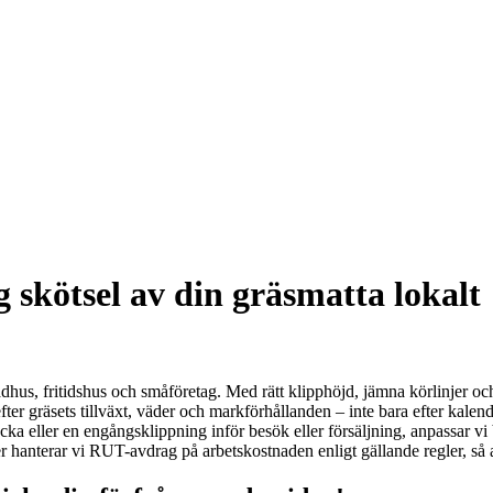
g skötsel av din gräsmatta lokalt
radhus, fritidshus och småföretag. Med rätt klipphöjd, jämna körlinjer o
er gräsets tillväxt, väder och markförhållanden – inte bara efter kalender
a eller en engångsklippning inför besök eller försäljning, anpassar vi
er hanterar vi RUT-avdrag på arbetskostnaden enligt gällande regler, så att