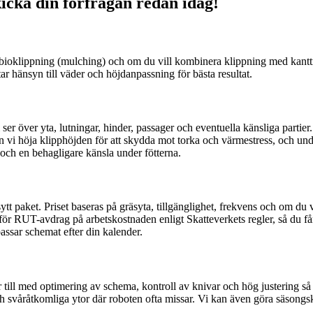
icka din förfrågan redan idag!
ler bioklippning (mulching) och om du vill kombinera klippning med kant
r hänsyn till väder och höjdanpassning för bästa resultat.
er över yta, lutningar, hinder, passager och eventuella känsliga partier
n vi höja klipphöjden för att skydda mot torka och värmestress, och unde
r och en behagligare känsla under fötterna.
 paket. Priset baseras på gräsyta, tillgänglighet, frekvens och om du vil
ör RUT-avdrag på arbetskostnaden enligt Skatteverkets regler, så du får 
assar schemat efter din kalender.
er till med optimering av schema, kontroll av knivar och hög justering så
 svåråtkomliga ytor där roboten ofta missar. Vi kan även göra säsongskont