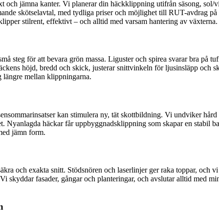
lväxt och jämna kanter. Vi planerar din häckklippning utifrån säsong, sol
nde skötselavtal, med tydliga priser och möjlighet till RUT-avdrag på a
lipper stilrent, effektivt – och alltid med varsam hantering av växterna.
 små steg för att bevara grön massa. Liguster och spirea svarar bra på 
kens höjd, bredd och skick, justerar snittvinkeln för ljusinsläpp och s
gg längre mellan klippningarna.
ensommarinsatser kan stimulera ny, tät skottbildning. Vi undviker hård 
het. Nyanlagda häckar får uppbyggnadsklippning som skapar en stabil b
k med jämn form.
kra och exakta snitt. Stödsnören och laserlinjer ger raka toppar, och vi
 Vi skyddar fasader, gångar och planteringar, och avslutar alltid med m
n