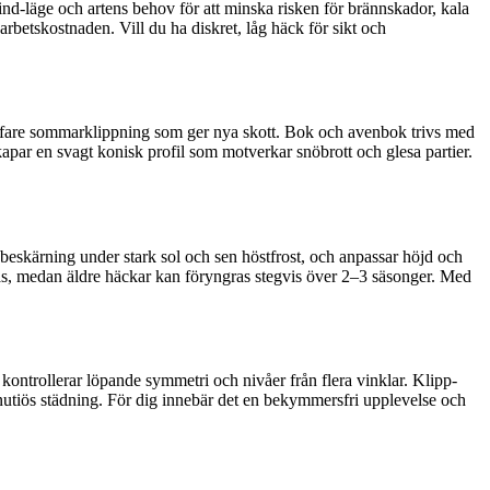
/vind-läge och artens behov för att minska risken för brännskador, kala
rbetskostnaden. Vill du ha diskret, låg häck för sikt och
tuffare sommarklippning som ger nya skott. Bok och avenbok trivs med
kapar en svagt konisk profil som motverkar snöbrott och glesa partier.
beskärning under stark sol och sen höstfrost, och anpassar höjd och
as, medan äldre häckar kan föryngras stegvis över 2–3 säsonger. Med
 kontrollerar löpande symmetri och nivåer från flera vinklar. Klipp-
inutiös städning. För dig innebär det en bekymmersfri upplevelse och