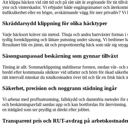
Att klippa häcken vid rätt tid och på rätt sätt är avgörande för tät til
ytor och vinterskador. Vi erbjuder både engångsinsatser och återkomma
trafiksäkerhet eller en högre, avskärmande vägg för mer privatliv? Vi k
Skräddarsydd klippning för olika häcktyper
Varje häcksort kräver sin metod. Thuja och andra barrväxter formas i
tydlig formklippning och lättare putsning under säsong. Vi bedömer häc
Resultatet blir en jämn, tät och proportionerlig häck som står sig sny
Säsongsanpassad beskärning som gynnar tillväxt
Timing är allt. Sommarklippning stabiliserar formen, medan vår- och s
bredd efter kommunala siktkrav vid utfarter och hörn för ökad säker
rätt intervall minskar du totalkostnaden över tid och får en frisk häc
Säkerhet, precision och noggrann städning ingår
Vi arbetar med proffsutrustning, fallskydd och dammfria metoder för sä
och beskärningsavfall samlas upp och kan bortforslas för återvinning.
en trädgård som ser prydlig ut direkt efter jobbet.
Transparent pris och RUT-avdrag på arbetskostnade