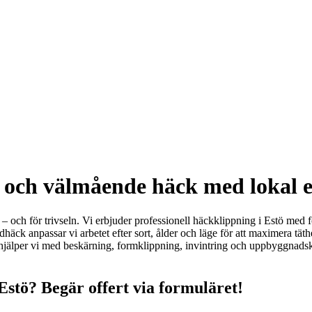
g och välmående häck med lokal e
 – och för trivseln. Vi erbjuder professionell häckklippning i Estö med fok
dhäck anpassar vi arbetet efter sort, ålder och läge för att maximera täthe
 hjälper vi med beskärning, formklippning, invintring och uppbyggnadsk
Estö? Begär offert via formuläret!