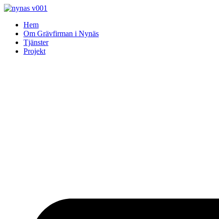
Skip
to
Hem
content
Om Grävfirman i Nynäs
Tjänster
Projekt