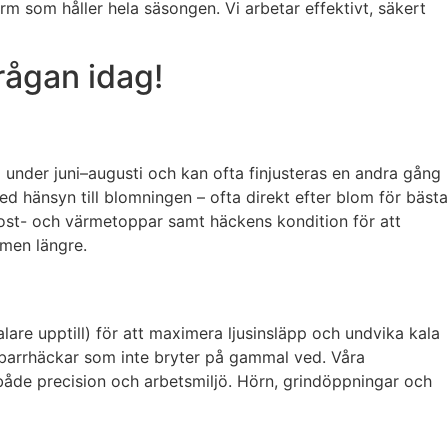
form som håller hela säsongen. Vi arbetar effektivt, säkert
rågan idag!
g under juni–augusti och kan ofta finjusteras en andra gång
ed hänsyn till blomningen – ofta direkt efter blom för bästa
frost- och värmetoppar samt häckens kondition för att
rmen längre.
lare upptill) för att maximera ljusinsläpp och undvika kala
 på barrhäckar som inte bryter på gammal ved. Våra
 både precision och arbetsmiljö. Hörn, grindöppningar och