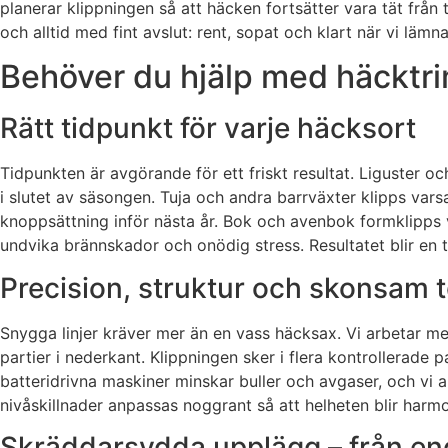
planerar klippningen så att häcken fortsätter vara tät från 
och alltid med fint avslut: rent, sopat och klart när vi lämna
Behöver du hjälp med häcktrim
Rätt tidpunkt för varje häcksort
Tidpunkten är avgörande för ett friskt resultat. Liguster 
i slutet av säsongen. Tuja och andra barrväxter klipps vars
knoppsättning inför nästa år. Bok och avenbok formklipps v
undvika brännskador och onödig stress. Resultatet blir en t
Precision, struktur och skonsam 
Snygga linjer kräver mer än en vass häcksax. Vi arbetar med
partier i nederkant. Klippningen sker i flera kontrollerade 
batteridrivna maskiner minskar buller och avgaser, och vi 
nivåskillnader anpassas noggrant så att helheten blir harmon
Skräddarsydda upplägg – från eng