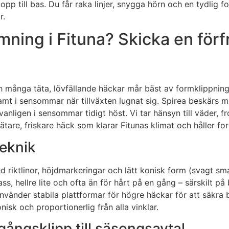
topp till bas. Du får raka linjer, snygga hörn och en tydlig 
r.
ning i Fituna? Skicka en förf
och många täta, lövfällande häckar mår bäst av formklippnin
amt i sensommar när tillväxten lugnat sig. Spirea beskärs m
anligen i sensommar tidigt höst. Vi tar hänsyn till väder, 
ätare, friskare häck som klarar Fitunas klimat och håller fo
teknik
 riktlinor, höjdmarkeringar och lätt konisk form (svagt sma
pass, hellre lite och ofta än för hårt på en gång – särskilt
använder stabila plattformar för högre häckar för att säkra
isk och proportionerlig från alla vinklar.
ångsklipp till säsongsavtal