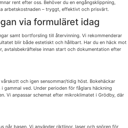
 lämnar rent efter oss. Behöver du en engångsklippning,
 arbetskostnaden – tryggt, effektivt och prisvärt.
gan via formuläret idag
ngar samt bortforsling till återvinning. Vi rekommenderar
ltatet blir både estetiskt och hållbart. Har du en häck mot
ser, avtalsbekräftelse innan start och dokumentation efter
er vårskott och igen sensommar/tidig höst. Bokehäckar
 in i gammal ved. Under perioden för fåglars häckning
oden. Vi anpassar schemat efter mikroklimatet i Grödby, där
jus når basen. Vi använder riktlinor, laser och snören för