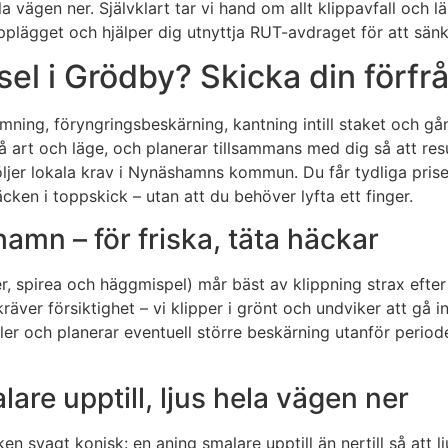
ela vägen ner. Självklart tar vi hand om allt klippavfall och
lägget och hjälper dig utnyttja RUT-avdraget för att sänka
el i Grödby? Skicka din förfrå
rmning, föryngringsbeskärning, kantning intill staket och gå
 art och läge, och planerar tillsammans med dig så att resu
er följer lokala krav i Nynäshamns kommun. Du får tydliga pri
äcken i toppskick – utan att du behöver lyfta ett finger.
hamn – för friska, täta häckar
er, spirea och häggmispel) mår bäst av klippning strax eft
räver försiktighet – vi klipper i grönt och undviker att gå
roller och planerar eventuell större beskärning utanför peri
are upptill, ljus hela vägen ner
ken svagt konisk: en aning smalare upptill än nertill så att l