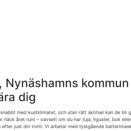
by, Nynäshamns kommun
ära dig
t med kustklimatet, och utan rätt skötsel kan de bli glesa
ar häck året runt – oavsett om du har tuja, liguster, bok e
 efter just din tomt. Vi arbetar med tystgående batterimas