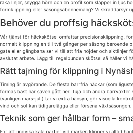
raka linjer, snygga hörn och en profil som släpper in ljus h
formklippning eller säsongsabonnemang? Vi skräddarsyr upp
Behöver du proffsig häcksköts
Vår tjänst för häckskötsel omfattar precisionsklippning, fo
normalt klippning en till två gånger per säsong beroende på
gata eller gångbana ser vi till att fria höjder och siktlinj
avslutat arbete. Lägg till regelbunden skötsel så håller vi h
Rätt tajming för klippning i Nynäs
Timing är avgörande. De flesta barrfria häckar (som ligust
formas bäst när saven gått ner. Tuja och andra barrväxter k
(vanligen mars–juli) tar vi extra hänsyn, gör visuella kont
vind och sol kan tidigarelägga eller försena växtsäsongen.
Teknik som ger hållbar form – smal
För att undvika kala partier vid marken klipper vi alltid häc